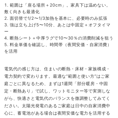
範囲は「座る場所＋20cm」。家具下は温めない。
敷く向きも最適化
面切替で1/2〜1/3加熱を基本に、必要時のみ拡張
強は立ち上げ5〜10分、あとは中固定＋オフタイマ
ー
断熱シート＋中厚ラグで10〜30％の消費削減を狙う
料金単価を確認し、時間帯（夜間安価・自家消費）
を活用
電気代の感じ方は、住まいの断熱・床材・家族構成・
電力契約で変わります。最適な“範囲と使い方”はご家
庭ごとに異なるため、まずは1週間「部分暖房・中固
定・断熱あり」で試し、ワットモニター等で実測しな
がら、快適さと電気代のバランスを微調整してみてく
ださい。太陽光発電のあるご家庭は日中の自家消費中
心に、蓄電池がある場合は夜間安価な電力を活用する