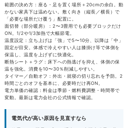
範囲の決め方：座る・足を置く場所＋20cmの余白。動
かない家具下は温めない。敷く向き（縦長／横長）で
「必要な場所だけ覆う」配置に。
面切替（部分暖房）：2〜3畳用でも必要ブロックだけ
ON。1/2や1/3加熱で大幅節電。
温度設定：立ち上げは「強」で5〜10分、以降は「中」
固定が目安。体感で冷えやすい人は膝掛け等で体側を
保温し、温度を上げずに快適化。
断熱シート＋ラグ：床下への熱逃げを抑え、体側の保
温を強化。消費を10〜30％削減しやすい。
タイマー／自動オフ：外出・就寝の切り忘れを予防。2
時間ごとのオフを基本に、必要時だけ再ON。
電力単価の確認：料金は季節・燃料費調整・時間帯で
変動。最新は電力会社の公式情報で確認。
電気代が高い原因を見直すなら