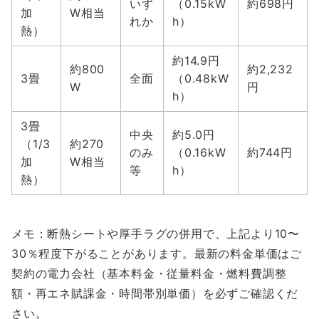
いず
（0.15kW
約698円
加
W相当
れか
h）
熱）
約14.9円
約800
約2,232
3畳
全面
（0.48kW
W
円
h）
3畳
中央
約5.0円
（1/3
約270
のみ
（0.16kW
約744円
加
W相当
等
h）
熱）
メモ：断熱シートや厚手ラグの併用で、上記より10〜
30％程度下がることがあります。最新の料金単価はご
契約の電力会社（基本料金・従量料金・燃料費調整
額・再エネ賦課金・時間帯別単価）を必ずご確認くだ
さい。