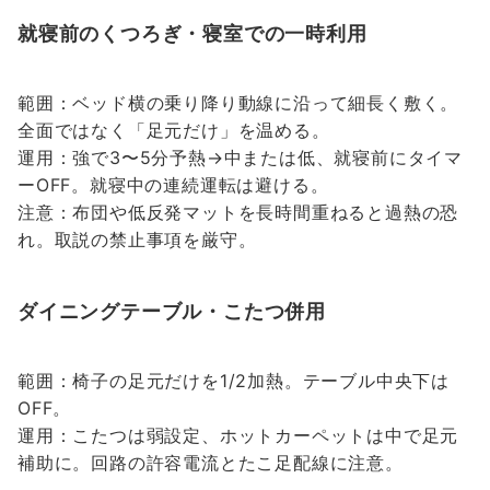
就寝前のくつろぎ・寝室での一時利用
範囲：ベッド横の乗り降り動線に沿って細長く敷く。
全面ではなく「足元だけ」を温める。
運用：強で3〜5分予熱→中または低、就寝前にタイマ
ーOFF。就寝中の連続運転は避ける。
注意：布団や低反発マットを長時間重ねると過熱の恐
れ。取説の禁止事項を厳守。
ダイニングテーブル・こたつ併用
範囲：椅子の足元だけを1/2加熱。テーブル中央下は
OFF。
運用：こたつは弱設定、ホットカーペットは中で足元
補助に。回路の許容電流とたこ足配線に注意。