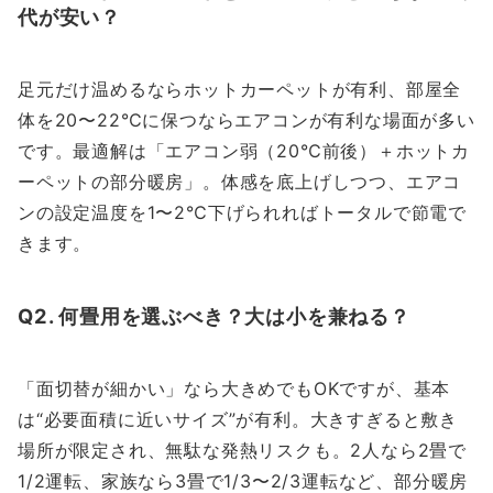
代が安い？
足元だけ温めるならホットカーペットが有利、部屋全
体を20〜22℃に保つならエアコンが有利な場面が多い
です。最適解は「エアコン弱（20℃前後）＋ホットカ
ーペットの部分暖房」。体感を底上げしつつ、エアコ
ンの設定温度を1〜2℃下げられればトータルで節電で
きます。
Q2. 何畳用を選ぶべき？大は小を兼ねる？
「面切替が細かい」なら大きめでもOKですが、基本
は“必要面積に近いサイズ”が有利。大きすぎると敷き
場所が限定され、無駄な発熱リスクも。2人なら2畳で
1/2運転、家族なら3畳で1/3〜2/3運転など、部分暖房