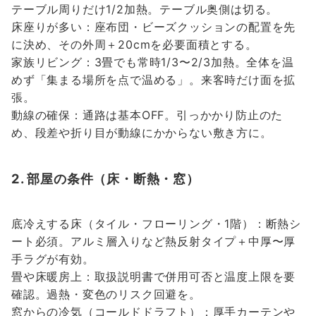
テーブル周りだけ1/2加熱。テーブル奥側は切る。
床座りが多い：座布団・ビーズクッションの配置を先
に決め、その外周＋20cmを必要面積とする。
家族リビング：3畳でも常時1/3〜2/3加熱。全体を温
めず「集まる場所を点で温める」。来客時だけ面を拡
張。
動線の確保：通路は基本OFF。引っかかり防止のた
め、段差や折り目が動線にかからない敷き方に。
2. 部屋の条件（床・断熱・窓）
底冷えする床（タイル・フローリング・1階）：断熱シ
ート必須。アルミ層入りなど熱反射タイプ＋中厚〜厚
手ラグが有効。
畳や床暖房上：取扱説明書で併用可否と温度上限を要
確認。過熱・変色のリスク回避を。
窓からの冷気（コールドドラフト）：厚手カーテンや