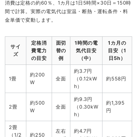
消費は定格の約60％、1カ月は1日5時間×30日＝150時
間で計算。実際の電気代は室温・断熱・運転条件・料
金単価で変動します。
定格消
面切
1時間の電
1カ月の
サイ
費電力
替の
気代目安
目安（1
ズ
の目安
例
（中）
日5h）
約3.7円
約200
1畳
全面
（0.12kW
約558円
W
h）
約9.3円
約500
約1,395
2畳
全面
（0.30kW
W
円
h）
2畳
左右
約4.7円
（1/2
約250