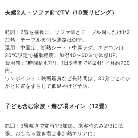
夫婦2人・ソファ前でTV（10畳リビング）
範囲：2畳を横長に、ソファ前とテーブル周りだけ1/2
加熱。テーブル奥側や通路はOFF。
運用：中固定、断熱シート＋中厚ラグ。エアコンは
20℃設定で補助程度。加湿40〜60％で体感UP。
費用感：1時間約4.7円。1日5時間で約24円／月約700
円。
ワンポイント：映画鑑賞など長時間は、30分ごとにか
かと位置をずらして低温やけど予防。
子ども含む家族・遊び場メイン（12畳）
範囲：3畳敷きで常時1/3加熱。来客時のみ2/3に拡
張。おもちゃ置き場は非加熱エリアに。