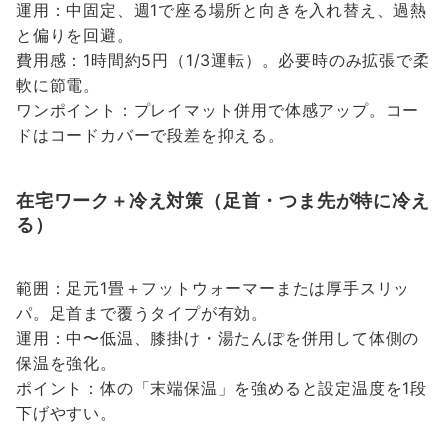
運用：中固定、週1で座る場所と向きを入れ替え、過熱
と偏りを回避。
費用感：1時間約5円（1/3運転）。必要時のみ拡張で柔
軟に節電。
ワンポイント：プレイマット併用で体感アップ。コー
ドはコードカバーで段差を抑える。
在宅ワーク＋冷え対策（足首・つま先が特に冷え
る）
範囲：足元1畳＋フットウォーマーまたは厚手スリッ
パ。足首まで覆うタイプが有効。
運用：中〜低温、膝掛け・湯たんぽを併用して体側の
保温を強化。
ポイント：体の「末端保温」を強めると設定温度を1段
下げやすい。