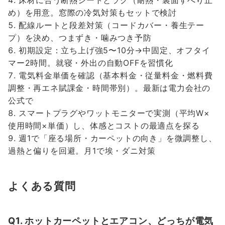
床材に合う断熱シートとラグ（耐熱・裏面すべり止
め）を用意。窓際の冷気対策もセットで検討
配線ルートと段差対策（コードカバー・養生テー
プ）を決め、つまずき・噛みつき予防
初期設定：立ち上げ強5〜10分→中固定、オフタイ
マー2時間。就寝・外出の自動OFFを習慣化
電気料金単価を確認（基本料金・従量料金・燃料費
調整・再エネ賦課金・時間帯別）。最新は電力会社の
公式で
スマートプラグやワットモニターで実測（平均W×
使用時間×単価）し、体感とコストの最適点を探る
週1で「座る場所・カーペットの向き」を微調整し、
過熱と偏りを回避。月1で埃・ダニ対策
よくある質問
Q1. ホットカーペットとエアコン、どっちが電気