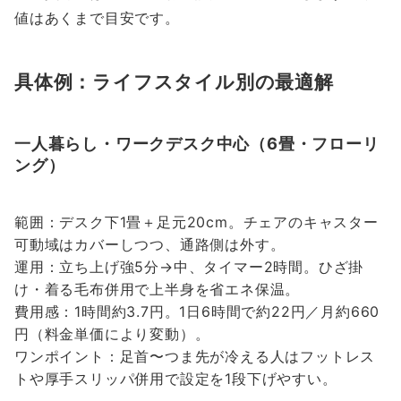
値はあくまで目安です。
具体例：ライフスタイル別の最適解
一人暮らし・ワークデスク中心（6畳・フローリ
ング）
範囲：デスク下1畳＋足元20cm。チェアのキャスター
可動域はカバーしつつ、通路側は外す。
運用：立ち上げ強5分→中、タイマー2時間。ひざ掛
け・着る毛布併用で上半身を省エネ保温。
費用感：1時間約3.7円。1日6時間で約22円／月約660
円（料金単価により変動）。
ワンポイント：足首〜つま先が冷える人はフットレス
トや厚手スリッパ併用で設定を1段下げやすい。