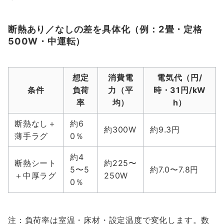
断熱あり／なしの差を具体化（例：2畳・定格
500W・中運転）
想定
消費電
電気代（円/
条件
負荷
力（平
時・31円/kW
率
均）
h）
断熱なし＋
約6
約300W
約9.3円
薄手ラグ
0％
約4
断熱シート
約225〜
5〜5
約7.0〜7.8円
＋中厚ラグ
250W
0％
注：負荷率は室温・床材・設定温度で変化します。数