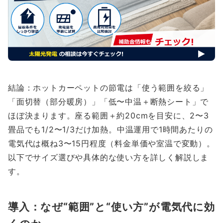
結論：ホットカーペットの節電は「使う範囲を絞る」
「面切替（部分暖房）」「低〜中温＋断熱シート」で
ほぼ決まります。座る範囲＋約20cmを目安に、2〜3
畳品でも1/2〜1/3だけ加熱。中温運用で1時間あたりの
電気代は概ね3〜15円程度（料金単価や室温で変動）。
以下でサイズ選びや具体的な使い方を詳しく解説しま
す。
導入：なぜ“範囲”と“使い方”が電気代に効