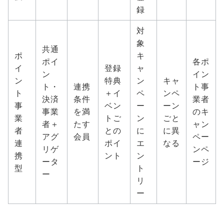
録
対
象
共通
ポ
キ
ポイ
各ポ
イ
登録
ャ
ン
イン
ン
特典
ン
キャ
ト・
連携
ト事
ト
＋イ
ペ
ンペ
決済
条件
業者
事
ベン
ー
ーン
事業
を満
のキ
業
トご
ン
ごと
者＋
たす
ャン
者
との
に
に異
アグ
会員
ペー
連
ポイ
エ
なる
リゲ
ンペ
携
ント
ン
ータ
ージ
型
ト
ー
リ
ー