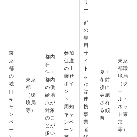
リ
ー
都
の
専
用
東
参加
サ
都内
京
促進
イ
東京
在
都
の上
ト
都環
住・
夏・
の
乗せ
ま
境局
東京
都内
冬前
独
ポイ
た
（ク
都
の供
後に
自
ン
は
ー
（環
給地
実施
キ
ト、
連
ル・
境局
点が
され
ャ
周知
携
ネッ
等）
対象
る傾
ン
キャ
事
ト東
のこ
向
ペ
ンペ
業
京
とが
ー
ーン
者
等）
多い