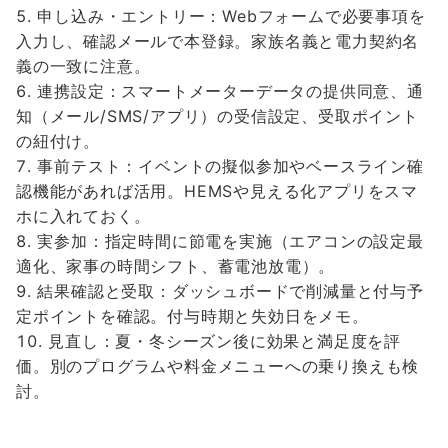
申し込み・エントリー：Webフォームで必要事項を
入力し、確認メールで本登録。家族名義と電力契約名
義の一致に注意。
連携設定：スマートメーターデータの提供同意、通
知（メール/SMS/アプリ）の受信設定、受取ポイント
の紐付け。
事前テスト：イベントの擬似参加やベースライン確
認機能があれば活用。HEMSや見える化アプリをスマ
ホに入れておく。
実参加：指定時間に節電を実施（エアコンの設定最
適化、家事の時間シフト、蓄電池放電）。
結果確認と受取：ダッシュボードで削減量と付与予
定ポイントを確認。付与時期と失効日をメモ。
見直し：夏・冬シーズン後に効果と満足度を評
価。別のプログラムや料金メニューへの乗り換えも検
討。