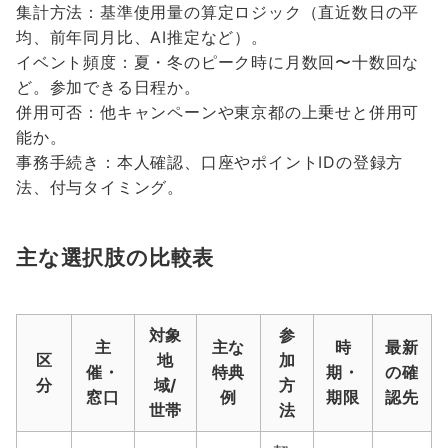
集計方法：基準使用量の算定ロジック（直近数日の平
均、前年同月比、AI推定など）。
イベント頻度：夏・冬のピーク時に月数回〜十数回な
ど。参加できる日程か。
併用可否：他キャンペーンや東京都の上乗せと併用可
能か。
事務手続き：本人確認、口座やポイントIDの登録方
法、付与タイミング。
主な選択肢の比較表
対象
参
主
主な
時
最新
区
地
加
催・
特典
期・
の確
分
域/
方
窓口
例
期限
認先
世帯
法