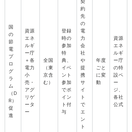
契
約
先
の
国
資源
登録
電
の
エネ
時の
力
資源
節
ルギ
参加
会
エネ
電
ー庁
特
社
ルギ
プ
＋各
全国
典、
や
年度
ー庁
ロ
電力
（東
イベ
提
ごと
の特
グ
小
京含
ント
携
に変
設ペ
ラ
売・
む）
参加
サ
動
ー
ム
アグ
でポ
イ
ジ、
（D
リゲ
イン
ト
各社
R）
ータ
ト付
で
公式
促
ー
与
エ
進
ン
ト