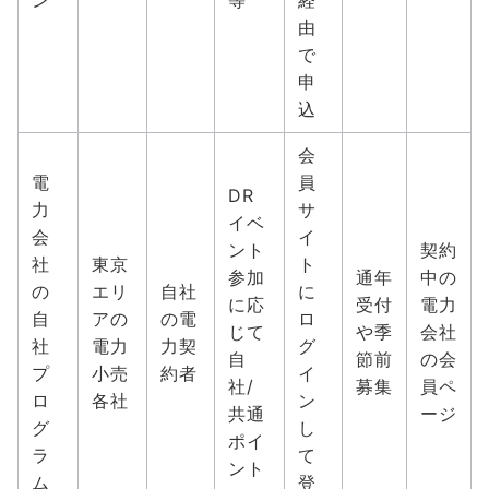
ン
等
経
由
で
申
込
会
電
員
DR
力
サ
イベ
会
イ
ント
契約
社
東京
ト
参加
通年
中の
の
エリ
自社
に
に応
受付
電力
自
アの
の電
ロ
じて
や季
会社
社
電力
力契
グ
自
節前
の会
プ
小売
約者
イ
社/
募集
員ペ
ロ
各社
ン
共通
ージ
グ
し
ポイ
ラ
て
ント
ム
登