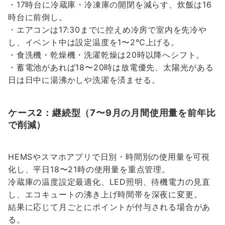
・17時台に冷蔵庫・冷凍庫の開閉を減らす、炊飯は16
時台に前倒し。
・エアコンは17:30までに控えめ冷房で室内を先冷や
し、イベント中は設定温度を1〜2℃上げる。
・食洗機・乾燥機・洗濯乾燥は20時以降へシフト。
・蓄電池があれば18〜20時は放電優先、太陽光がある
日は日中に湯沸かしや洗濯を済ませる。
ケース2：継続型（7〜9月の月間使用量を前年比
で削減）
HEMSやスマホアプリで日別・時間別の使用量を可視
化し、平日18〜21時の使用量を重点管理。
冷蔵庫の温度設定最適化、LED照明、待機電力の見直
し、エコキュートの沸き上げ時間帯を深夜に変更。
結果に応じて月ごとにポイントが付与される場合があ
る。