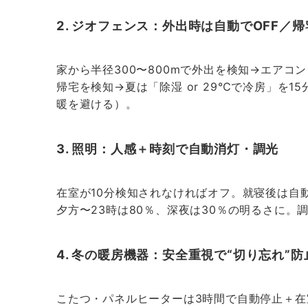
2. ジオフェンス：外出時は自動でOFF／
家から半径300〜800mで外出を検知→エアコ
帰宅を検知→夏は「除湿 or 29℃で冷房」を1
暖を避ける）。
3. 照明：人感＋時刻で自動消灯・調光
在室が10分検知されなければオフ。就寝後は自
夕方〜23時は80％、深夜は30％の明るさに
4. 冬の暖房機器：安全重視で“切り忘れ”防
こたつ・パネルヒーターは3時間で自動停止＋在