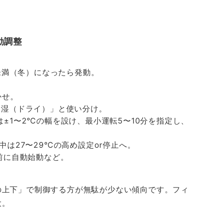
動調整
℃未満（冬）になったら発動。
かせ。
除湿（ドライ）」と使い分け。
±1〜2℃の幅を設け、最小運転5〜10分を指定し、
は27〜29℃の高め設定or停止へ。
前に自動始動など。
の上下」で制御する方が無駄が少ない傾向です。フィ
大。