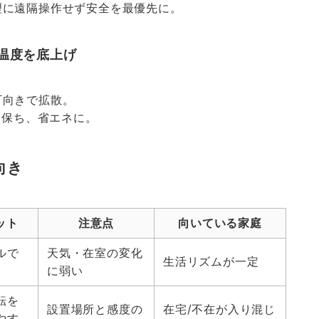
理に遠隔操作せず安全を最優先に。
適温度を底上げ
下向きで拡散。
を保ち、省エネに。
向き
ット
注意点
向いている家庭
ルで
天気・在室の変化
生活リズムが一定
に弱い
転を
設置場所と感度の
在宅/不在が入り混じ
やす