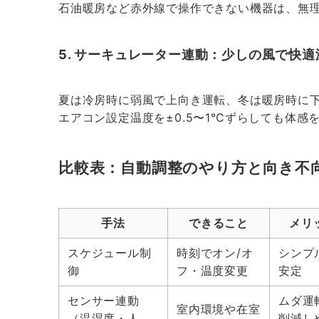
石油暖房など赤外線で操作できない機器は、無
5. サーキュレーター連動：少しの風で快
夏は冷房時に弱風で上向き運転、冬は暖房時に
エアコン設定温度を±0.5〜1℃ずらしても体感
比較表：自動調整のやり方と向き不
手法
できること
メリ
スケジュール制
時刻でオン/オ
シンプ
御
フ・温度変更
安定
センサー連動
ムダ運
室内環境や在室
（温湿度・人
削減し