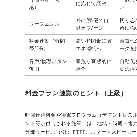
に応じて調整
感）
い
外出/帰宅で自
切り忘
ジオフェンス
動オフ/オン
策に強
料金連動（時間
高い時間帯に省
電気代
帯/DR）
エネ運転へ
ークを
音声/物理ボタン
家族が直感的に
自動化
併用
操作
動の両
料金プラン連動のヒント（上級）
時間帯別料金や節電プログラム（デマンドレス
ント等が付与される施策）は、地域・時期・電
外部サービス（例：IFTTT、スマートスピーカ