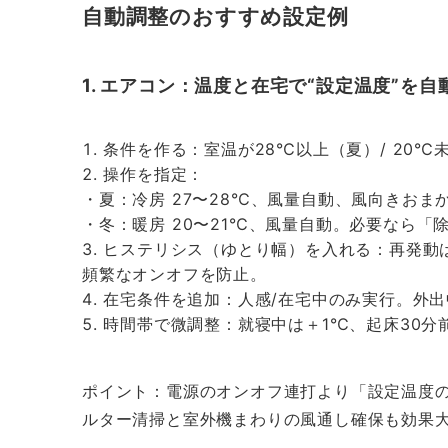
自動調整のおすすめ設定例
1. エアコン：温度と在宅で“設定温度”を自
条件を作る：室温が28℃以上（夏）/ 20
操作を指定：
・夏：冷房 27〜28℃、風量自動、風向きおま
・冬：暖房 20〜21℃、風量自動。必要なら「
ヒステリシス（ゆとり幅）を入れる：再発動は
頻繁なオンオフを防止。
在宅条件を追加：人感/在宅中のみ実行。外出中
時間帯で微調整：就寝中は＋1℃、起床30分
ポイント：電源のオンオフ連打より「設定温度
ルター清掃と室外機まわりの風通し確保も効果