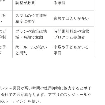
調整が必要
る家庭
れ対
スマホの位置情報
家族で出入りが多い
い
精度に依存
のピ
プランや施策は地
時間帯別料金や節電
抑制
域・時期で変動
プログラム参加者
と手
統一ルールがない
来客や子どもがいる
立
と混乱
家庭
ポンス＝需要が高い時間の使用抑制に協力するとポイ
力会社で内容が異なります。アプリのスケジュールや
ーのルーティン）を使い、