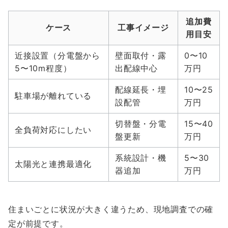
追加費
ケース
工事イメージ
用目安
近接設置（分電盤から
壁面取付・露
0〜10
5〜10m程度）
出配線中心
万円
配線延長・埋
10〜25
駐車場が離れている
設配管
万円
切替盤・分電
15〜40
全負荷対応にしたい
盤更新
万円
系統設計・機
5〜30
太陽光と連携最適化
器追加
万円
住まいごとに状況が大きく違うため、現地調査での確
定が前提です。