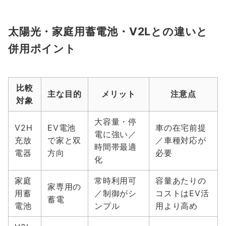
太陽光・家庭用蓄電池・V2Lとの違いと
併用ポイント
比較
主な目的
メリット
注意点
対象
大容量・停
V2H
EV電池
車の在宅前提
電に強い／
充放
で家と双
／車種対応が
時間帯最適
電器
方向
必要
化
家庭
常時利用可
容量あたりの
家専用の
用蓄
／制御がシ
コストはEV活
蓄電
電池
ンプル
用より高め