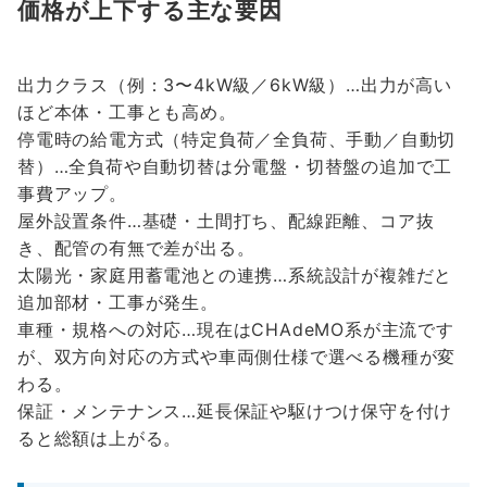
価格が上下する主な要因
出力クラス（例：3〜4kW級／6kW級）…出力が高い
ほど本体・工事とも高め。
停電時の給電方式（特定負荷／全負荷、手動／自動切
替）…全負荷や自動切替は分電盤・切替盤の追加で工
事費アップ。
屋外設置条件…基礎・土間打ち、配線距離、コア抜
き、配管の有無で差が出る。
太陽光・家庭用蓄電池との連携…系統設計が複雑だと
追加部材・工事が発生。
車種・規格への対応…現在はCHAdeMO系が主流です
が、双方向対応の方式や車両側仕様で選べる機種が変
わる。
保証・メンテナンス…延長保証や駆けつけ保守を付け
ると総額は上がる。