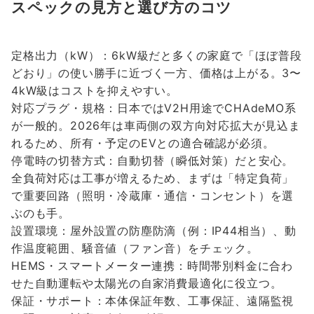
スペックの見方と選び方のコツ
定格出力（kW）：6kW級だと多くの家庭で「ほぼ普段
どおり」の使い勝手に近づく一方、価格は上がる。3〜
4kW級はコストを抑えやすい。
対応プラグ・規格：日本ではV2H用途でCHAdeMO系
が一般的。2026年は車両側の双方向対応拡大が見込ま
れるため、所有・予定のEVとの適合確認が必須。
停電時の切替方式：自動切替（瞬低対策）だと安心。
全負荷対応は工事が増えるため、まずは「特定負荷」
で重要回路（照明・冷蔵庫・通信・コンセント）を選
ぶのも手。
設置環境：屋外設置の防塵防滴（例：IP44相当）、動
作温度範囲、騒音値（ファン音）をチェック。
HEMS・スマートメーター連携：時間帯別料金に合わ
せた自動運転や太陽光の自家消費最適化に役立つ。
保証・サポート：本体保証年数、工事保証、遠隔監視