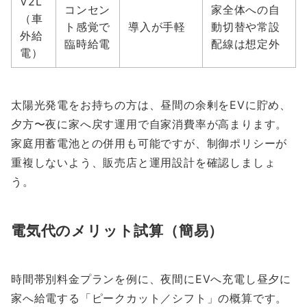
V2L
コンセン
家全体への自
（車
ト感覚で
導入が手軽
動切替や常設
外給
臨時給電
配線は想定外
電）
太陽光発電をお持ちの方は、昼間の余剰をEVに貯め、
夕方〜夜に家へ戻す運用で自家消費率が高まります。
家庭用蓄電池との併用も可能ですが、制御ポリシーが
重複しないよう、販売店と運用設計を確認しましょ
う。
電気代のメリット試算（簡易）
時間帯別料金プランを例に、夜間にEVへ充電し昼夕に
家へ給電する「ピークカット／シフト」の概算です。