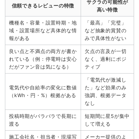
サクラの可能性が
信頼できるレビューの特徴
高い特徴
機種名・容量・設置時期・地
「最高」「完璧」
域・設置場所など具体的な情
など抽象的賞賛の
報がある
みで具体性がない
良い点と不満点の両方が書か
欠点の言及が一切
れている（例：停電時は安心
なく、過剰にポジ
だがファン音は気になる）
ティブ
「電気代が激減し
電気代や自給率の変化に数値
た」など効果のみ
（kWh・円・%）根拠がある
強調、根拠データ
なし
投稿時期がバラバラで長期に
短期間に星5が集中
渡る
して増える
施工会社名・担当者・現場写
メーカー提供のよ