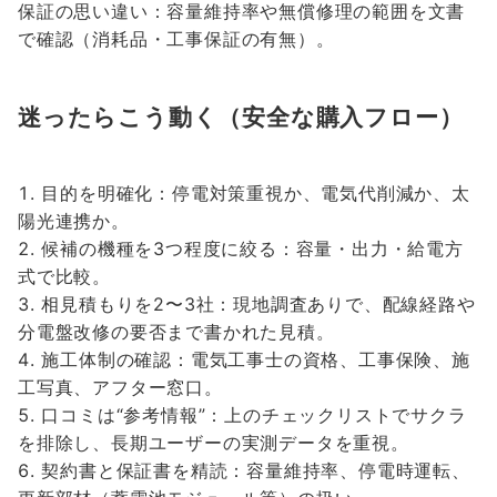
保証の思い違い：容量維持率や無償修理の範囲を文書
で確認（消耗品・工事保証の有無）。
迷ったらこう動く（安全な購入フロー）
目的を明確化：停電対策重視か、電気代削減か、太
陽光連携か。
候補の機種を3つ程度に絞る：容量・出力・給電方
式で比較。
相見積もりを2〜3社：現地調査ありで、配線経路や
分電盤改修の要否まで書かれた見積。
施工体制の確認：電気工事士の資格、工事保険、施
工写真、アフター窓口。
口コミは“参考情報”：上のチェックリストでサクラ
を排除し、長期ユーザーの実測データを重視。
契約書と保証書を精読：容量維持率、停電時運転、