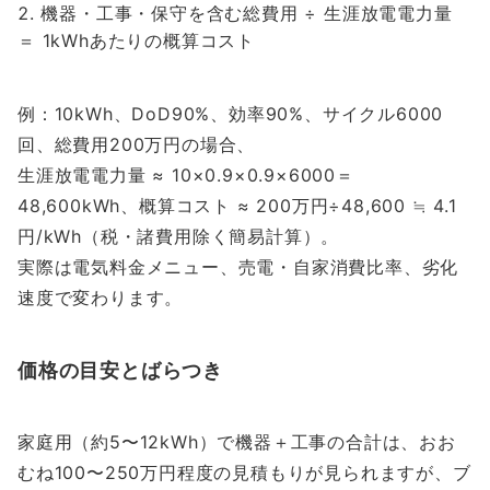
機器・工事・保守を含む総費用 ÷ 生涯放電電力量
＝ 1kWhあたりの概算コスト
例：10kWh、DoD90%、効率90%、サイクル6000
回、総費用200万円の場合、
生涯放電電力量 ≈ 10×0.9×0.9×6000＝
48,600kWh、概算コスト ≈ 200万円÷48,600 ≒ 4.1
円/kWh（税・諸費用除く簡易計算）。
実際は電気料金メニュー、売電・自家消費比率、劣化
速度で変わります。
価格の目安とばらつき
家庭用（約5〜12kWh）で機器＋工事の合計は、おお
むね100〜250万円程度の見積もりが見られますが、ブ