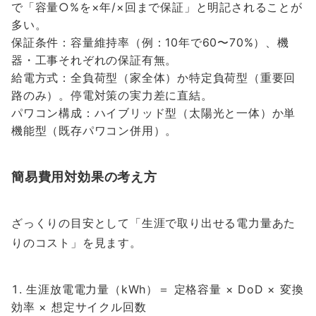
で「容量○%を×年/×回まで保証」と明記されることが
多い。
保証条件：容量維持率（例：10年で60〜70%）、機
器・工事それぞれの保証有無。
給電方式：全負荷型（家全体）か特定負荷型（重要回
路のみ）。停電対策の実力差に直結。
パワコン構成：ハイブリッド型（太陽光と一体）か単
機能型（既存パワコン併用）。
簡易費用対効果の考え方
ざっくりの目安として「生涯で取り出せる電力量あた
りのコスト」を見ます。
生涯放電電力量（kWh）＝ 定格容量 × DoD × 変換
効率 × 想定サイクル回数