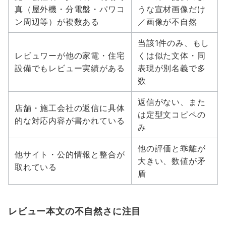
真（屋外機・分電盤・パワコ
うな宣材画像だけ
ン周辺等）が複数ある
／画像が不自然
当該1件のみ、もし
レビュワーが他の家電・住宅
くは似た文体・同
設備でもレビュー実績がある
表現が別名義で多
数
返信がない、また
店舗・施工会社の返信に具体
は定型文コピペの
的な対応内容が書かれている
み
他の評価と乖離が
他サイト・公的情報と整合が
大きい、数値が矛
取れている
盾
レビュー本文の不自然さに注目