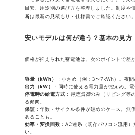
目安、用途別の選び方を整理しました。制度や
断は最新の見積もり・仕様書でご確認ください
安いモデルは何が違う？基本の見方
価格が抑えられた蓄電池は、次のポイントで差
容量（kWh）
：小さめ（例：3〜7kWh）。夜
出力（kW）
：同時に使える電力量が控えめ。電
停電時の給電方式
：
特定負荷
のみ（リビング等
る傾向。
保証
：年数・サイクル条件が短めのケース。無償
あることも。
効率・変換回数
：AC連系（既存パワコン流用）
い。