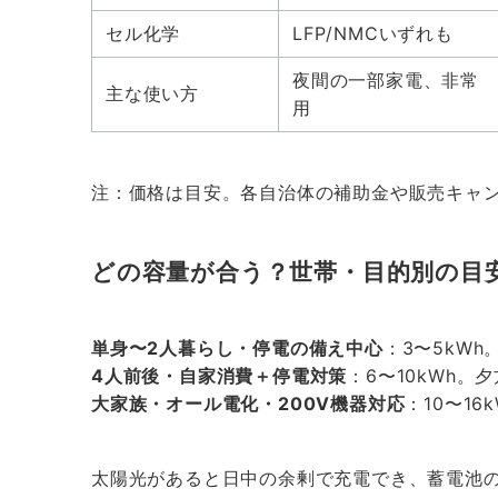
セル化学
LFP/NMCいずれも
夜間の一部家電、非常
主な使い方
用
注：価格は目安。各自治体の補助金や販売キャ
どの容量が合う？世帯・目的別の目
単身〜2人暮らし・停電の備え中心
：3〜5kW
4人前後・自家消費＋停電対策
：6〜10kWh。
大家族・オール電化・200V機器対応
：10〜1
太陽光があると日中の余剰で充電でき、蓄電池