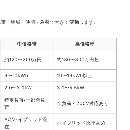
工事・地域・時期・為替で大きく変動します。
中価格帯
高価格帯
約120〜200万円
約180〜300万円超
6〜10kWh
10〜16kWh以上
2.0〜3.0kW
3.0〜5.5kW
特定負荷/一部全負
全負荷・200V対応あり
荷
AC/ハイブリッド混
ハイブリッド比率高め
在