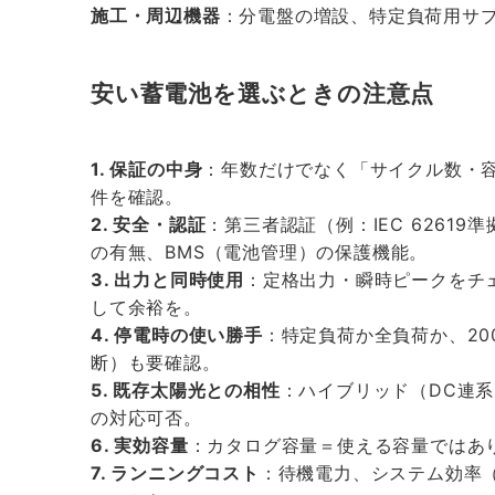
施工・周辺機器
：分電盤の増設、特定負荷用サ
安い蓄電池を選ぶときの注意点
1. 保証の中身
：年数だけでなく「サイクル数・容
件を確認。
2. 安全・認証
：第三者認証（例：IEC 6261
の有無、BMS（電池管理）の保護機能。
3. 出力と同時使用
：定格出力・瞬時ピークをチ
して余裕を。
4. 停電時の使い勝手
：特定負荷か全負荷か、2
断）も要確認。
5. 既存太陽光との相性
：ハイブリッド（DC連
の対応可否。
6. 実効容量
：カタログ容量＝使える容量ではあ
7. ランニングコスト
：待機電力、システム効率