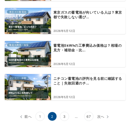
東京ガス蓄電池
東京ガスの蓄電池が向いている人は？東京
都で失敗しない選び...
2026年5月12日
蓄電池費用・相場
蓄電池5kWhの工事費込み価格は？相場の
見方・補助金・比...
2026年5月12日
メーカー・容量
ニチコン蓄電池の評判を見る前に確認する
こと｜失敗回避のチ...
2026年5月12日
前へ
1
2
3
…
67
次へ