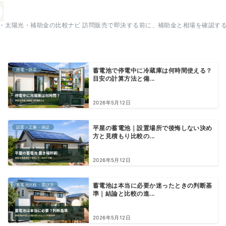
・太陽光・補助金の比較ナビ 訪問販売で即決する前に、補助金と相場を確認す
停電・防災
蓄電池で停電中に冷蔵庫は何時間使える？
目安の計算方法と備...
2026年5月12日
設置・工事・保証
平屋の蓄電池｜設置場所で後悔しない決め
方と見積もり比較の...
2026年5月12日
蓄電池比較・選び方
蓄電池は本当に必要か迷ったときの判断基
準｜結論と比較の進...
2026年5月12日