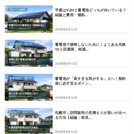
V2H・EV連携
平屋はV2Hと蓄電池どっちが向いている？
結論と費用・補助...
2026年5月12日
蓄電池比較・選び方
蓄電池で後悔しないために｜よくある失敗
10と回避策、相場...
2026年5月12日
蓄電池比較・選び方
蓄電池が「高すぎる気がする」人へ｜契約
前に必ず見るポイン...
2026年5月12日
訪問販売・見積もり
札幌市｜訪問販売の見積もりが高いか比べ
る方法【結論：相見...
2026年5月12日