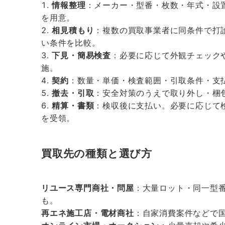
情報整理
：メーカー・型番・枚数・年式・設
を用意。
相見積もり
：複数の買取事業者に同条件で打
い条件を比較。
下見・簡易検査
：必要に応じて外観チェック
施。
契約
：数量・単価・検査範囲・引取条件・支
撤去・引取
：安全対策のうえで取り外し・梱
精算・書類
：検収後に支払い。必要に応じて
を受領。
買取先の種類と選び方
リユース専門商社・問屋
：大量ロット・同一型
も。
再エネ施工店・電材商社
：自家消費案件などで