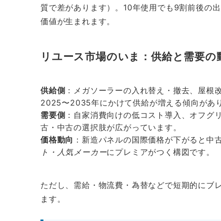
質で差があります）。10年使用でも9割前後の
価値が生まれます。
リユース市場のいま：供給と需要の
供給側
：メガソーラーの入れ替え・撤去、屋根改
2025〜2035年にかけて供給が増える傾向があ
需要側
：自家消費向けの低コスト導入、オフグ
古・中古の選択肢が広がっています。
価格動向
：新造パネルの国際価格が下がると中
ト・人気メーカー
にプレミアがつく構図です。
ただし、需給・物流費・為替などで短期的にブ
ます。