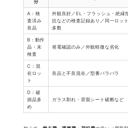
分
A：検
外観良好／EL・フラッシュ・絶縁
査済み
抗などの検査記録あり／同一ロッ
良品
多数
B：動作
品・未
発電確認のみ／外観軽微な劣化
検査
C：混
在ロッ
良品と不良混在／型番バラバラ
ト
D：破
損品多
ガラス割れ・背面シート破断など
め