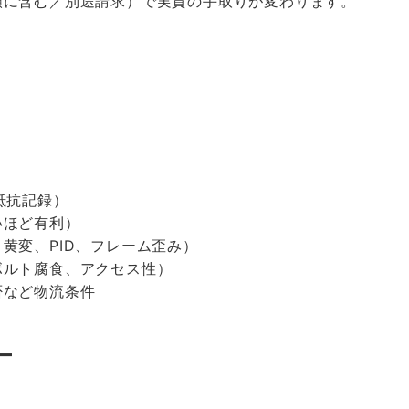
額に含む／別途請求）で実質の手取りが変わります。
抵抗記録）
いほど有利）
黄変、PID、フレーム歪み）
ボルト腐食、アクセス性）
否など物流条件
ー