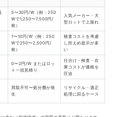
抵
5〜30円/W（例：250
人気メーカー・大
ト
Wで1,250〜7,500円/
型ロットで上振れ
枚）
1〜10円/W（例：250
検査コストを考慮
Wで250〜2,500円/
し控えめ提示が多
枚）
い
仕分け・検査・在
0〜2円/W またはロッ
庫コストが価格を
ト一括見積り
圧迫
買取不可〜処分費が発
リサイクル・適正
生
処理に回るケース