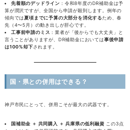
先着順のデッドライン
：令和8年度のDR補助金は予
算が潤沢ですが、全国から申請が殺到します。例年の
傾向では
夏頃までに予算の大部分を消化する
ため、春
先（4〜5月）の動き出しが肝心です。
工事前申請のミス
：業者が「後からでも大丈夫」と
言うことがありますが、DR補助金においては
事後申請
は100%却下
されます。
国・県との併用はできる？
神戸市民にとって、併用こそが最大の武器です。
国補助金 ＋ 共同購入 ＋ 兵庫県の低利融資
この3点