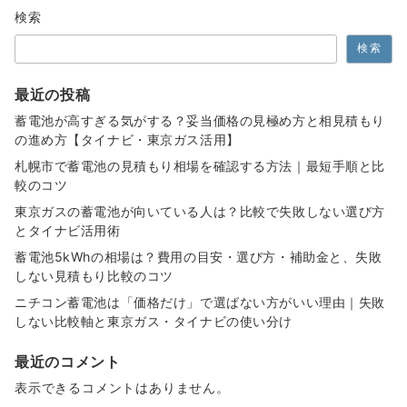
検索
ペ
検索
ー
ジ
最近の投稿
送
蓄電池が高すぎる気がする？妥当価格の見極め方と相見積もり
の進め方【タイナビ・東京ガス活用】
り
札幌市で蓄電池の見積もり相場を確認する方法｜最短手順と比
較のコツ
東京ガスの蓄電池が向いている人は？比較で失敗しない選び方
とタイナビ活用術
蓄電池5kWhの相場は？費用の目安・選び方・補助金と、失敗
しない見積もり比較のコツ
ニチコン蓄電池は「価格だけ」で選ばない方がいい理由｜失敗
しない比較軸と東京ガス・タイナビの使い分け
最近のコメント
表示できるコメントはありません。