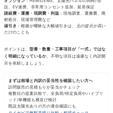
オプション
：HEMS/EMS、太陽光パネルの同時/増
設、EV連携、非常用コンセント追加、延長保証
諸経費・運搬・現調費・利益
：現地調査、運搬費、廃
材処分、現場管理費など
値引き
：根拠が曖昧な大幅値引きは、
元の提示が高い
だけ
のことも
ポイントは、
型番・数量・工事項目が「一式」ではな
く明細になっているか
。不明な項目は遠慮なく内訳開
示を依頼しましょう。
まずは相場と内訳の妥当性を確認したい方へ
訪問販売の見積もりが妥当かチェック
複数社の提案比較で、全負荷/特定負荷やハイブリ
ッド/単機能も横並び検討
既設太陽光ありの方の適合確認にも
タイナビで無料見積り比較・相場チェック