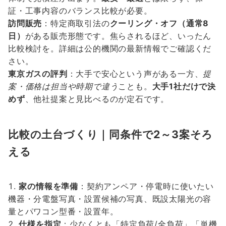
証・工事内容のバランス比較が必要。
訪問販売
：特定商取引法の
クーリング・オフ（通常8
日）
がある販売形態です。焦らされるほど、いったん
比較検討を。詳細は公的機関の最新情報でご確認くだ
さい。
東京ガスの評判
：大手で安心という声がある一方、
提
案・価格は担当や時期で違う
ことも。
大手1社だけで決
めず
、他社提案と見比べるのが定石です。
比較の土台づくり｜同条件で2～3案そろ
える
家の情報を準備
：契約アンペア・停電時に使いたい
機器・分電盤写真・設置候補の写真、既設太陽光の容
量とパワコン型番・設置年。
仕様を指定
：少なくとも「特定負荷/全負荷」「単機