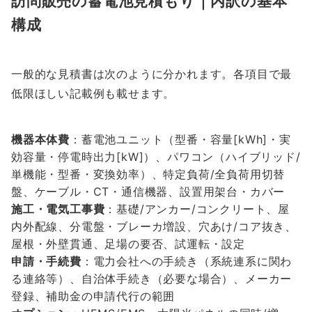
訪問販売の蓄電池見積もり｜内訳の基本
構成
一般的な見積書は次のように分かれます。各項目で最
低限ほしい記載例も載せます。
機器本体費
：蓄電池ユニット（型番・容量[kWh]・実
効容量・停電時出力[kW]）、パワコン（ハイブリッド/
単機能・型番・変換効率）、特定負荷/全負荷用切替
盤、ケーブル・CT・通信機器、設置用架台・カバー
施工・電気工事費
：基礎/アンカー/コンクリート、屋
内外配線、分電盤・ブレーカ増設、穴あけ/コア抜き、
屋根・外壁貫通、足場の要否、試運転・設定
申請・手続費
：電力会社への手続き（系統連系に関わ
る連絡等）、自治体手続き（必要な場合）、メーカー
登録、補助金の申請代行の範囲