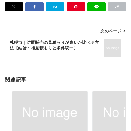
投
次のページ
稿
札幌市｜訪問販売の見積もりが高いか比べる方
法【結論：相見積もりと条件統一】
ナ
ビ
ゲ
ー
関連記事
シ
ョ
ン