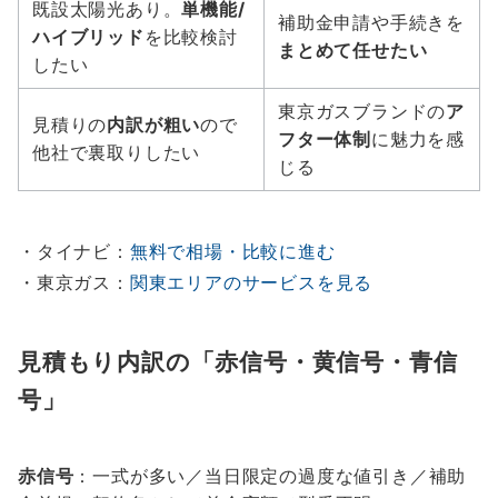
既設太陽光あり。
単機能/
補助金申請や手続きを
ハイブリッド
を比較検討
まとめて任せたい
したい
東京ガスブランドの
ア
見積りの
内訳が粗い
ので
フター体制
に魅力を感
他社で裏取りしたい
じる
・タイナビ：
無料で相場・比較に進む
・東京ガス：
関東エリアのサービスを見る
見積もり内訳の「赤信号・黄信号・青信
号」
赤信号
：一式が多い／当日限定の過度な値引き／補助