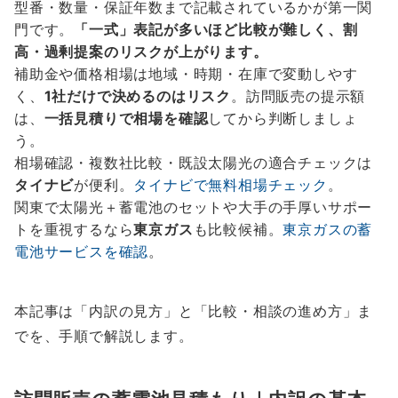
型番・数量・保証年数まで記載されているかが第一関
門です。
「一式」表記が多いほど比較が難しく、割
高・過剰提案のリスクが上がります。
補助金や価格相場は地域・時期・在庫で変動しやす
く、
1社だけで決めるのはリスク
。訪問販売の提示額
は、
一括見積りで相場を確認
してから判断しましょ
う。
相場確認・複数社比較・既設太陽光の適合チェックは
タイナビ
が便利。
タイナビで無料相場チェック
。
関東で太陽光＋蓄電池のセットや大手の手厚いサポー
トを重視するなら
東京ガス
も比較候補。
東京ガスの蓄
電池サービスを確認
。
本記事は「内訳の見方」と「比較・相談の進め方」ま
でを、手順で解説します。