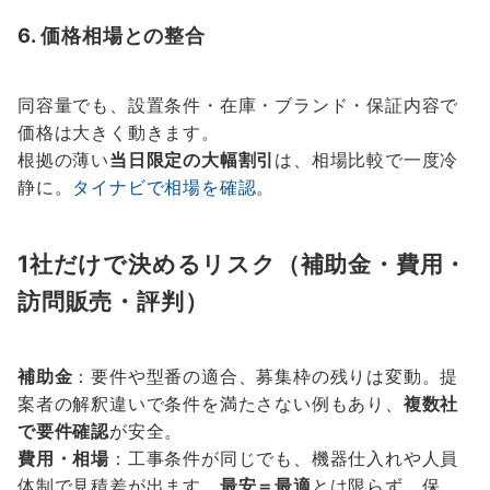
6. 価格相場との整合
同容量でも、設置条件・在庫・ブランド・保証内容で
価格は大きく動きます。
根拠の薄い
当日限定の大幅割引
は、相場比較で一度冷
静に。
タイナビで相場を確認
。
1社だけで決めるリスク（補助金・費用・
訪問販売・評判）
補助金
：要件や型番の適合、募集枠の残りは変動。提
案者の解釈違いで条件を満たさない例もあり、
複数社
で要件確認
が安全。
費用・相場
：工事条件が同じでも、機器仕入れや人員
体制で見積差が出ます。
最安＝最適
とは限らず、保