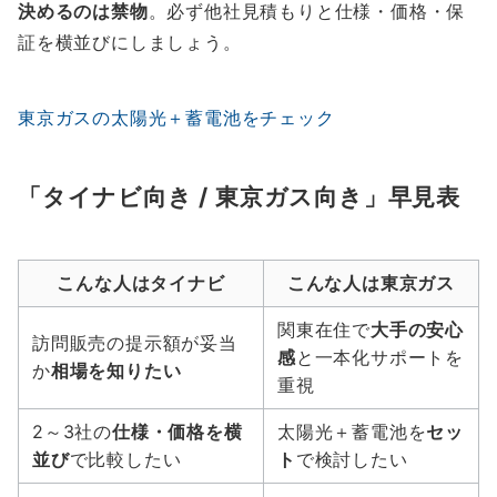
決めるのは禁物
。必ず他社見積もりと仕様・価格・保
証を横並びにしましょう。
東京ガスの太陽光＋蓄電池をチェック
「タイナビ向き / 東京ガス向き」早見表
こんな人はタイナビ
こんな人は東京ガス
関東在住で
大手の安心
訪問販売の提示額が妥当
感
と一本化サポートを
か
相場を知りたい
重視
2～3社の
仕様・価格を横
太陽光＋蓄電池を
セッ
並び
で比較したい
ト
で検討したい