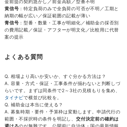
金前提の契約急かし／前金高額／型番不明
黄信号
：特定負荷のみで全負荷の可否が不明／工期と
納期の幅が広い／保証範囲の記載が薄い
青信号
：型番・数量・工事が明細化／補助金の採否別
の費用記載／保証・アフターが明文化／比較用に代替
案の提示
よくある質問
Q. 相場より高いか安いか、すぐ分かる方法は？
A. 容量・方式・保証・工事条件が揃わないと判断しづ
らいです。まずは同条件で2～3社の見積もりを集め、
タイナビ
で横並び比較を。
Q. 補助金は本当に使える？
A. 募集時期・要件・予算枠は変動します。申請代行の
範囲・不採択時の条件を明記し、
交付決定前の確約は
避ける
のが無難です。公開前に自治体・国の最新情報