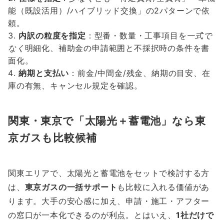
能（既設活用）/ハイブリッド交換」の2パターンで依
頼。
内訳の粒度を指定
：型番・数量・工事項目を
一式で
なく
明細化、補助金の申請範囲と不採択時の条件を書
面化。
納期と支払い
：前金/中間金/残金、納期の目安、在
庫の有無、キャンセル規定を確認。
関東・東京で「太陽光＋蓄電池」なら東
京ガスも比較候補
関東エリアで、太陽光と蓄電池をセットで検討する方
は、
東京ガスの一括サポート
も比較に入れる価値があ
ります。大手の安心感に加え、申請・施工・アフター
の窓口が一本化できるのが利点。とはいえ、
1社だけで