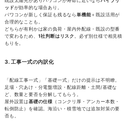
既設太陽光がありパワコンが寿命に近いなら
ハイブリ
ッド
が効率的な場合あり。
パワコンが新しく保証も残るなら
単機能
＋既設活用が
合理的なことも。
どちらが有利かは家の負荷・屋内外配線・既設の型番
で変わるため、
1社判断はリスク
。必ず別仕様で相見積
もりを。
3. 工事一式の内訳化
「配線工事一式」「基礎一式」だけの提示は不明瞭。
足場・穴あけ・分電盤増設・配線距離・土間/基礎な
ど、数量と要否を分解してもらう。
屋外設置は
基礎の仕様
（コンクリ厚・アンカー本数・
転倒防止）を確認。海沿い・積雪地では追加対策の要
否も。