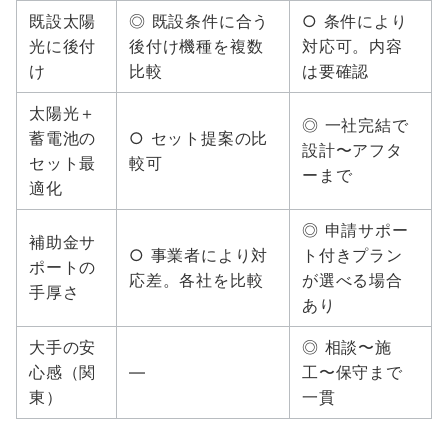
既設太陽
◎ 既設条件に合う
○ 条件により
光に後付
後付け機種を複数
対応可。内容
け
比較
は要確認
太陽光＋
◎ 一社完結で
蓄電池の
○ セット提案の比
設計〜アフタ
セット最
較可
ーまで
適化
◎ 申請サポー
補助金サ
○ 事業者により対
ト付きプラン
ポートの
応差。各社を比較
が選べる場合
手厚さ
あり
大手の安
◎ 相談〜施
心感（関
―
工〜保守まで
東）
一貫