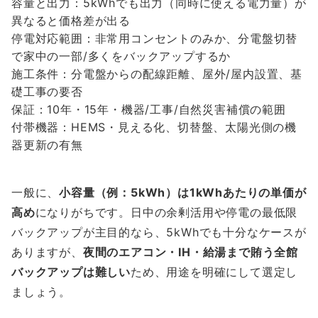
容量と出力：5kWhでも出力（同時に使える電力量）が
異なると価格差が出る
停電対応範囲：非常用コンセントのみか、分電盤切替
で家中の一部/多くをバックアップするか
施工条件：分電盤からの配線距離、屋外/屋内設置、基
礎工事の要否
保証：10年・15年・機器/工事/自然災害補償の範囲
付帯機器：HEMS・見える化、切替盤、太陽光側の機
器更新の有無
一般に、
小容量（例：5kWh）は1kWhあたりの単価が
高め
になりがちです。日中の余剰活用や停電の最低限
バックアップが主目的なら、5kWhでも十分なケースが
ありますが、
夜間のエアコン・IH・給湯まで賄う全館
バックアップは難しい
ため、用途を明確にして選定し
ましょう。