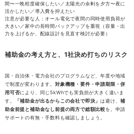
間〜一晩程度確保したい／太陽光の余剰を夕方〜夜に
活かしたい／導入費を抑えたい
注意が必要な人：オール電化で夜間の同時使用負荷が
大きい／家中の長時間バックアップを重視（容量・出
力を上げるか、配線設計を見直す検討が必要）
補助金の考え方と、1社決め打ちのリスク
国・自治体・電力会社のプログラムなど、年度や地域
で制度が変わります。
対象機種・要件・申請期限・併
用可否
により、同じ5kWhでも実負担が大きく違いま
す。
「補助金が出るからこの会社で即決」
は避け、
補
助金前提と補助金なし前提の両方で総額比較
を。申請
サポートの有無・手数料も確認しましょう。