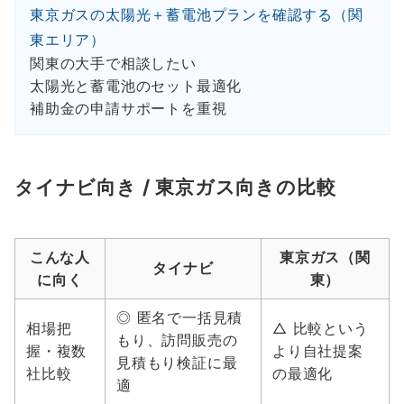
東京ガスの太陽光＋蓄電池プランを確認する（関
東エリア）
関東の大手で相談したい
太陽光と蓄電池のセット最適化
補助金の申請サポートを重視
タイナビ向き / 東京ガス向きの比較
こんな人
東京ガス（関
タイナビ
に向く
東）
◎ 匿名で一括見積
相場把
△ 比較という
もり、訪問販売の
握・複数
より自社提案
見積もり検証に最
社比較
の最適化
適