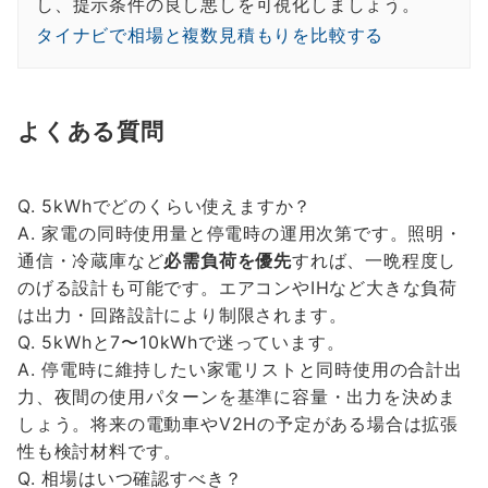
し、提示条件の良し悪しを可視化しましょう。
タイナビで相場と複数見積もりを比較する
よくある質問
Q. 5kWhでどのくらい使えますか？
A. 家電の同時使用量と停電時の運用次第です。照明・
通信・冷蔵庫など
必需負荷を優先
すれば、一晩程度し
のげる設計も可能です。エアコンやIHなど大きな負荷
は出力・回路設計により制限されます。
Q. 5kWhと7〜10kWhで迷っています。
A. 停電時に維持したい家電リストと同時使用の合計出
力、夜間の使用パターンを基準に容量・出力を決めま
しょう。将来の電動車やV2Hの予定がある場合は拡張
性も検討材料です。
Q. 相場はいつ確認すべき？