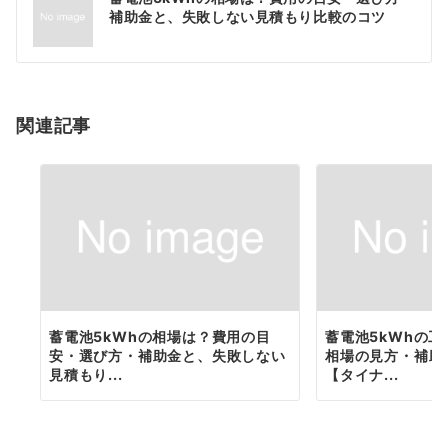
稿
補助金と、失敗しない見積もり比較のコツ
ナ
ビ
ゲ
関連記事
ー
シ
ョ
ン
蓄電池5kWhの相場は？費用の目
蓄電池5kWhの
安・選び方・補助金と、失敗しない
相場の見方・補助
見積もり...
【タイナ...