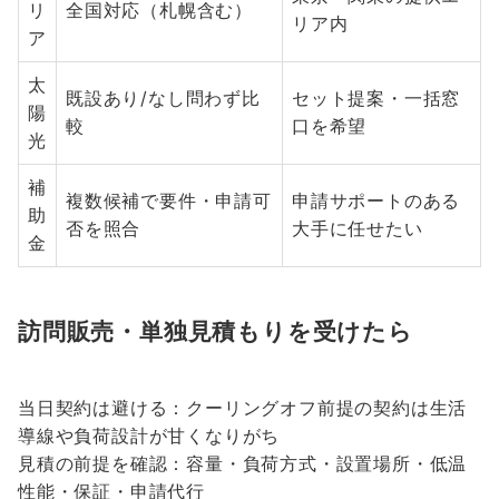
リ
全国対応（札幌含む）
リア内
ア
太
既設あり/なし問わず比
セット提案・一括窓
陽
較
口を希望
光
補
複数候補で要件・申請可
申請サポートのある
助
否を照合
大手に任せたい
金
訪問販売・単独見積もりを受けたら
当日契約は避ける：クーリングオフ前提の契約は生活
導線や負荷設計が甘くなりがち
見積の前提を確認：容量・負荷方式・設置場所・低温
性能・保証・申請代行